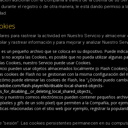
ción adicional con la Compañía a través de la cuenta de su Ser
durante el registro o de otra manera, le está dando permiso a l
dad.
okies
res para rastrear la actividad en Nuestro Servicio y almacenar 
pilar y rastrear información y para mejorar y analizar Nuestro Ser
 es un pequeño archivo que se coloca en su dispositivo.
Puede indica
 si no acepta las Cookies, es posible que no pueda utilizar algunas pa
as Cookies, nuestro Servicio puede usar Cookies.
vicio pueden usar objetos almacenados localmente (o Flash Cookies)
as cookies de Flash no se gestionan con la misma configuración del na
ómo puede eliminar las cookies de Flash, lea "¿Dónde puedo cambiar 
.adobe.com/flash-player/kb/disable-local-shared-objects-
_for_disabling__or_deleting_local_shared_objects_
icio y nuestros correos electrónicos pueden contener pequeños arch
íxeles y gifs de un solo píxel) que permiten a la Compañía, por ejem
ticas relacionadas con el sitio web (por ejemplo, registrar la populari
e "sesión".
Las cookies persistentes permanecen en su computad