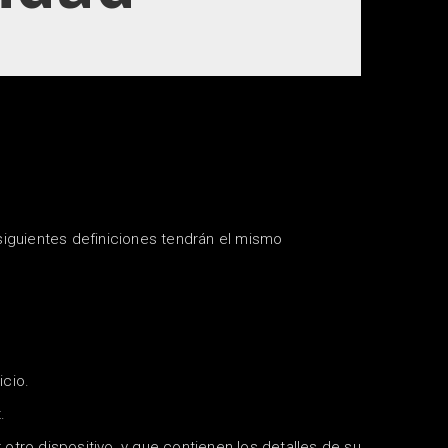
siguientes definiciones tendrán el mismo
icio.
.
tro dispositivo, y que contienen los detalles de su