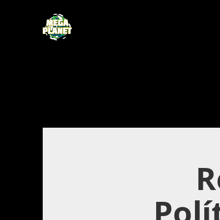
R
Polí